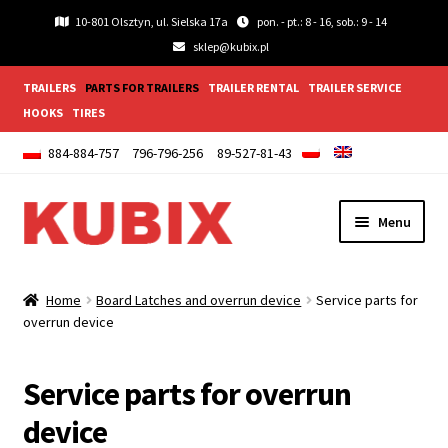
10-801 Olsztyn, ul. Sielska 17a
pon. - pt.: 8 - 16, sob.: 9 - 14
sklep@kubix.pl
TRAILERS
PARTS FOR TRAILERS
TRAILER RENTAL
TRAILER SERVICE
HOOKS
TIRES
884-884-757
796-796-256
89-527-81-43
Skip
Skip
Menu
to
to
navigation
content
Expand
Lightings and accessories
child
Home
Board Latches and overrun device
Service parts for
menu
Expand
overrun device
Wheels
child
menu
Expand
Wings and Mudguards
Service parts for overrun
child
device
menu
Expand
Trailer fittings