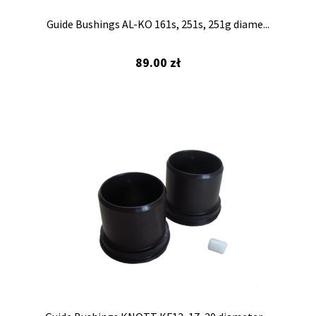
Towing eye
Guide Bushings AL-KO 161s, 251s, 251g diame...
Overrun device
89.00
zł