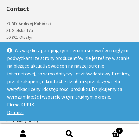
Contact
KUBIX Andrzej Kubiński
St. Sielska 17a
10-801 Olsztyn
VAT ID
: PL7390511923
W związku z galopującymi cenami surowców i nagłymi
phone
: +48 884 884 757
podwyżkami ze strony producentów nie jesteśmy w stanie
email
: sklep@kubix.pl
na bieżąco aktualizować cen na naszej stronie
Menu
internetowej, to samo dotyczy kosztów dostawy. Prosimy,
przed zakupem, o kontakt z działem sprzedaży w celu
Home page
weryfikacji ceny i dostępności produktu. Dziękujemy za
My Account
wyrozumiałość i wsparcie w tym trudnym okresie.
My Account
Firma KUBIX.
Terms and conditions
Dismiss
Privacy policy
0
© Kubix 2026 |
Polityka prywatności
Wykonanie:
TBnet.pl
Search
Search