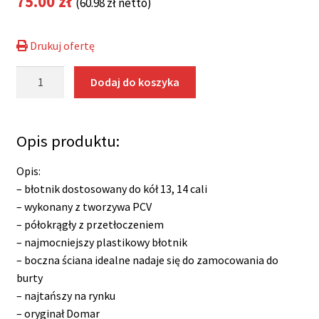
75.00
zł
(
60.98
zł
netto)
Drukuj ofertę
ilość
Dodaj do koszyka
Błotnik
13'
14'
Opis produktu:
plastik
stopień
Opis:
Domar
– błotnik dostosowany do kół 13, 14 cali
Kubix
– wykonany z tworzywa PCV
– półokrągły z przetłoczeniem
– najmocniejszy plastikowy błotnik
– boczna ściana idealne nadaje się do zamocowania do
burty
– najtańszy na rynku
– oryginał Domar