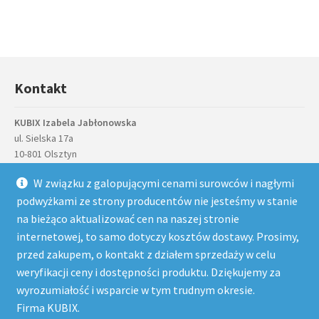
Kontakt
KUBIX Izabela Jabłonowska
ul. Sielska 17a
10-801 Olsztyn
NIP
: PL7392996095
W związku z galopującymi cenami surowców i nagłymi
telefon
: 884 884 757, 89 527 81 43
podwyżkami ze strony producentów nie jesteśmy w stanie
email
: sklep@kubix.pl
na bieżąco aktualizować cen na naszej stronie
Menu
internetowej, to samo dotyczy kosztów dostawy. Prosimy,
przed zakupem, o kontakt z działem sprzedaży w celu
Powrót do góry
weryfikacji ceny i dostępności produktu. Dziękujemy za
Moje konto
wyrozumiałość i wsparcie w tym trudnym okresie.
Nasze konta bankowe
Firma KUBIX.