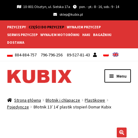
10-801 Olsztyn, ul. Sielska 17a
pon. - pt.: 8 - 16, sob.: 9 - 14
sklep@kubix.pl
PRZYCZEPY
CZĘŚCI DO PRZYCZEP
WYNAJEM PRZYCZEP
SERWIS PRZYCZEP
WYNAJEM MOTORÓWKI
HAKI
BAGAŻNIKI
DOSTAWA
884-884-757
796-796-256
89-527-81-43
Przejdź
Przejdź
Menu
do
do
nawigacji
treści
Rozwiń
Akcesoria do przyczep
menu
Strona główna
Błotnik i chlapacze
Plastikowe
potom
Rozwiń
Pojedyncze
Błotnik 13′ 14′ plastik stopień Domar Kubix
Błotnik i chlapacze
menu
potom
Rozwiń
Koła
menu
potom