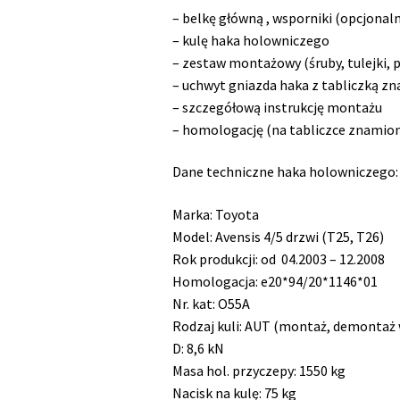
2008
– belkę główną , wsporniki (opcjonaln
– kulę haka holowniczego
– zestaw montażowy (śruby, tulejki, p
– uchwyt gniazda haka z tabliczką 
– szczegółową instrukcję montażu
– homologację (na tabliczce znamio
Dane techniczne haka holowniczego:
Marka: Toyota
Model: Avensis 4/5 drzwi (T25, T26)
Rok produkcji:
od 04.2003 – 12.2008
Homologacja: e20*94/20*1146*01
Nr. kat: O55A
Rodzaj kuli: AUT (montaż, demontaż 
D: 8,6
kN
Masa hol. przyczepy:
1550 kg
Nacisk na kulę: 7
5 kg