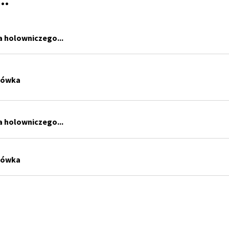
ż…
a holowniczego...
ciówka
a holowniczego...
ciówka