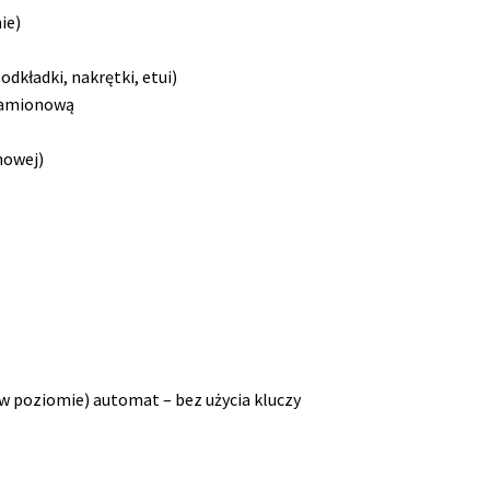
ie)
odkładki, nakrętki, etui)
znamionową
nowej)
w poziomie) automat – bez użycia kluczy