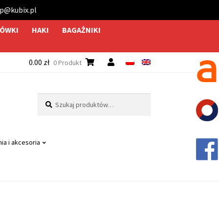
ep@kubix.pl
ÓWKI
HAKI
BAGAŻNIKI
0.00
zł
0 Produkt
Szukaj:
Szukaj
ia i akcesoria