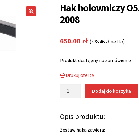
Hak holowniczy O55
2008
650.00
zł
(
528.46
zł
netto)
Produkt dostępny na zamówienie
Drukuj ofertę
ilość
Dodaj do koszyka
Hak
holowniczy
O55A
Opis produktu:
Toyota
Avensis
Zestaw haka zawiera:
2003-