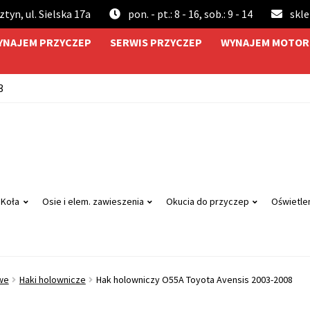
tyn, ul. Sielska 17a
pon. - pt.: 8 - 16, sob.: 9 - 14
skl
YNAJEM PRZYCZEP
SERWIS PRZYCZEP
WYNAJEM MOTOR
3
Koła
Osie i elem. zawieszenia
Okucia do przyczep
Oświetlen
we
Haki holownicze
Hak holowniczy O55A Toyota Avensis 2003-2008