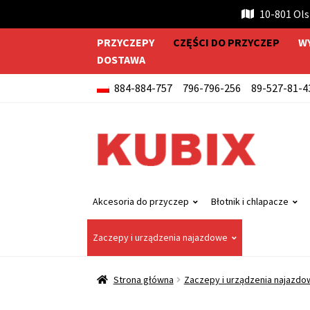
10-801 Olsz
PRZYCZEPY
CZĘŚCI DO PRZYCZEP
W
DOSTAWA
884-884-757
796-796-256
89-527-81-4
Przejdź
Przejdź
do
do
nawigacji
treści
Akcesoria do przyczep
Błotnik i chlapacze
Zaczepy i urządzenia najazdowe
Strona główna
Zaczepy i urządzenia najazdo