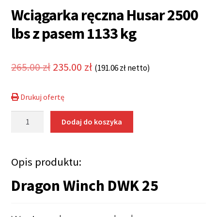
Wciągarka ręczna Husar 2500
lbs z pasem 1133 kg
Pierwotna
Aktualna
265.00
zł
235.00
zł
(
191.06
zł
netto)
cena
cena
Drukuj ofertę
wynosiła:
wynosi:
ilość
265.00 zł.
235.00 zł.
Dodaj do koszyka
Wciągarka
ręczna
Husar
Opis produktu:
2500
lbs
Dragon Winch DWK 25
z
pasem
1133