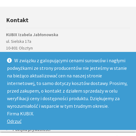
Kontakt
KUBIX Izabela Jabłonowska
ul. Sielska 17a
10-801 Olsztyn
NIP
: PL7392996095
W związku z galopującymi cenami surowców i nagłymi
telefon
: 884 884 757, 89 527 81 43
podwyżkami ze strony producentów nie jesteśmy w stanie
email
: sklep@kubix.pl
na bieżąco aktualizować cen na naszej stronie
Menu
internetowej, to samo dotyczy kosztów dostawy. Prosimy,
przed zakupem, o kontakt z działem sprzedaży w celu
Powrót do góry
weryfikacji ceny i dostępności produktu. Dziękujemy za
Moje konto
wyrozumiałość i wsparcie w tym trudnym okresie.
Nasze konta bankowe
Firma KUBIX.
Odrzuć
Regulamin
Polityka prywatności