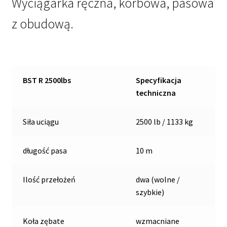
Wyciągarka ręczna, korbowa, pasowa
kg
z obudową.
BST R 2500lbs
Specyfikacja
techniczna
Siła uciągu
2500 lb / 1133 kg
długość pasa
10 m
Ilość przełożeń
dwa (wolne /
szybkie)
Koła zębate
wzmacniane