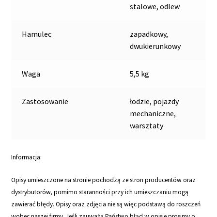
stalowe, odlew
Hamulec
zapadkowy,
dwukierunkowy
Waga
5,5 kg
Zastosowanie
łodzie, pojazdy
mechaniczne,
warsztaty
Informacja:
Opisy umieszczone na stronie pochodzą ze stron producentów oraz
dystrybutorów, pomimo staranności przy ich umieszczaniu mogą
zawierać błędy. Opisy oraz zdjęcia nie są więc podstawą do roszczeń
wobec naszej firmy. Jeśli zauważą Państwo błąd w opisie prosimy o