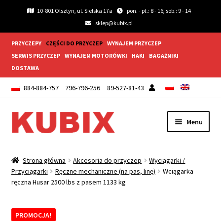
10-801 Olsztyn, ul. Sielska 17a
pon. - pt.: 8 - 16, sob.: 9 - 14
sklep@kubix.pl
PRZYCZEPY
CZĘŚCI DO PRZYCZEP
WYNAJEM PRZYCZEP
SERWIS PRZYCZEP
WYNAJEM MOTORÓWKI
HAKI
BAGAŻNIKI
DOSTAWA
884-884-757
796-796-256
89-527-81-43
Przejdź
Przejdź
Menu
do
do
nawigacji
treści
Rozwiń
Akcesoria do przyczep
menu
Strona główna
Akcesoria do przyczep
Wyciągarki /
potom
Rozwiń
Przyciągarki
Ręczne mechaniczne (na pas, linę)
Wciągarka
Błotnik i chlapacze
ręczna Husar 2500 lbs z pasem 1133 kg
menu
potom
Rozwiń
Koła
menu
PROMOCJA!
potom