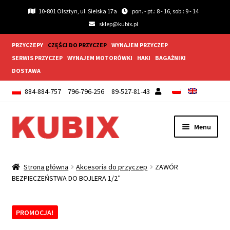
10-801 Olsztyn, ul. Sielska 17a
pon. - pt.: 8 - 16, sob.: 9 - 14
sklep@kubix.pl
PRZYCZEPY
CZĘŚCI DO PRZYCZEP
WYNAJEM PRZYCZEP
SERWIS PRZYCZEP
WYNAJEM MOTORÓWKI
HAKI
BAGAŻNIKI
DOSTAWA
884-884-757
796-796-256
89-527-81-43
Przejdź
Przejdź
Menu
do
do
nawigacji
treści
Rozwiń
Akcesoria do przyczep
menu
Strona główna
Akcesoria do przyczep
ZAWÓR
potom
Rozwiń
BEZPIECZEŃSTWA DO BOJLERA 1/2″
Błotnik i chlapacze
menu
potom
Rozwiń
Koła
PROMOCJA!
menu
potom