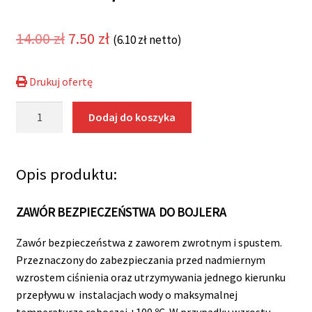
Pierwotna
Aktualna
14.00
zł
7.50
zł
(
6.10
zł
netto)
cena
cena
Drukuj ofertę
wynosiła:
wynosi:
ilość
14.00 zł.
7.50 zł.
Dodaj do koszyka
ZAWÓR
BEZPIECZEŃSTWA
DO
Opis produktu:
BOJLERA
1/2"
ZAWÓR BEZPIECZEŃSTWA DO BOJLERA
Zawór bezpieczeństwa z zaworem zwrotnym i spustem.
Przeznaczony do zabezpieczania przed nadmiernym
wzrostem ciśnienia oraz utrzymywania jednego kierunku
przepływu w instalacjach wody o maksymalnej