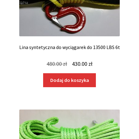
Lina syntetyczna do wyciągarek do 13500 LBS 6t
Pierwotna
Aktualna
480.00
zł
430.00
zł
cena
cena
Dodaj do koszyka
wynosiła:
wynosi:
480.00 zł.
430.00 zł.