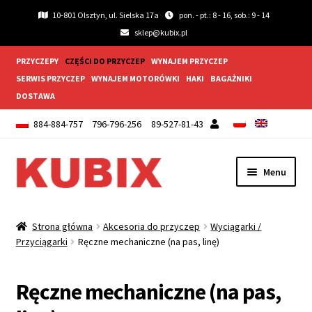
10-801 Olsztyn, ul. Sielska 17a
pon. - pt.: 8 - 16, sob.: 9 - 14
sklep@kubix.pl
PRZYCZEPY
CZĘŚCI DO PRZYCZEP
WYNAJEM PRZYCZEP
SERWIS PRZYCZEP
WYNAJEM MOTORÓWKI
HAKI
BAGAŻNIKI
DOSTAWA
884-884-757
796-796-256
89-527-81-43
Przejdź
Przejdź
Menu
do
do
nawigacji
treści
Rozwiń
Akcesoria do przyczep
menu
Strona główna
Akcesoria do przyczep
Wyciągarki /
potom
Przyciągarki
Ręczne mechaniczne (na pas, linę)
Bagażniki rowerowe
Skrzynka transportowa
Ręczne mechaniczne (na pas,