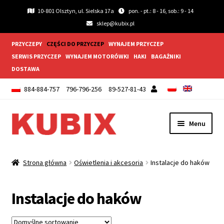
10-801 Olsztyn, ul. Sielska 17a
pon. - pt.: 8 - 16, sob.: 9 - 14
sklep@kubix.pl
PRZYCZEPY
CZĘŚCI DO PRZYCZEP
WYNAJEM PRZYCZEP
SERWIS PRZYCZEP
WYNAJEM MOTORÓWKI
HAKI
BAGAŻNIKI
DOSTAWA
884-884-757
796-796-256
89-527-81-43
Przejdź
Przejdź
Menu
do
do
nawigacji
treści
Rozwiń
Akcesoria do przyczep
menu
Strona główna
Oświetlenia i akcesoria
Instalacje do haków
potom
Rozwiń
Błotnik i chlapacze
menu
Instalacje do haków
potom
Rozwiń
Koła
menu
potom