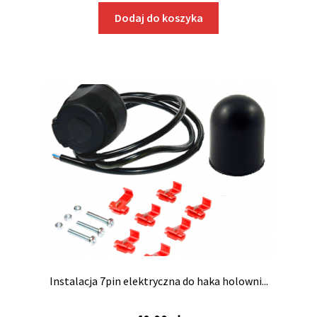
Dodaj do koszyka
Adaptery i przejściówki
Gniazda
Uchwyty do lamp
Wtyczki
Zestawy oświetleniowe
Instalacje do haków
Rozwiń
Zaczepy i urządzenia najazdowe
menu
Instalacja 7pin elektryczna do haka holowni...
potom