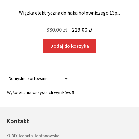
Wiązka elektryczna do haka holowniczego 13p...
Pierwotna
Aktualna
330.00
zł
229.00
zł
cena
cena
Dodaj do koszyka
wynosiła:
wynosi:
330.00 zł.
229.00 zł.
Wyświetlanie wszystkich wyników: 5
Kontakt
KUBIX Izabela Jabłonowska